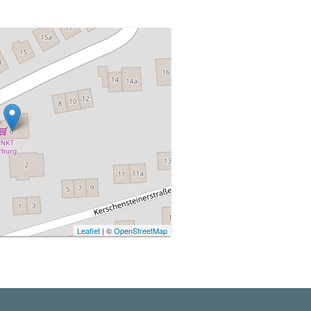
Leaflet
| ©
OpenStreetMap