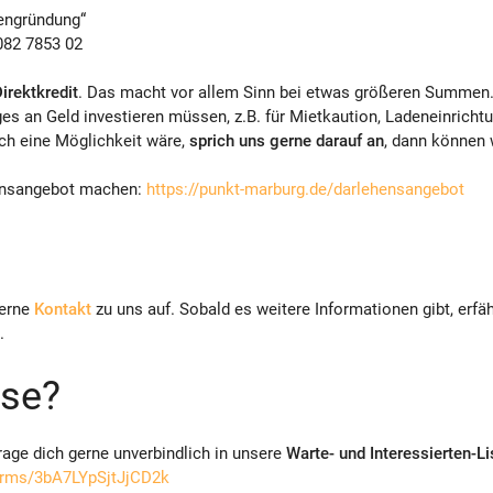
engründung“
082 7853 02
irektkredit
. Das macht vor allem Sinn bei etwas größeren Summen. 
iges an Geld investieren müssen, z.B. für Mietkaution, Ladeneinrichtu
ch eine Möglichkeit wäre,
sprich uns gerne darauf an
, dann können 
hensangebot machen:
https://punkt-marburg.de/darlehensangebot
gerne
Kontakt
zu uns auf. Sobald es weitere Informationen gibt, erfä
.
sse?
age dich gerne unverbindlich in unsere
Warte- und Interessierten-Li
orms/3bA7LYpSjtJjCD2k