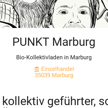
PUNKT Marburg
Bio-Kollektivladen in Marburg
Einzelhandel
account_balance
35039 Marburg
kollektiv geführter, s