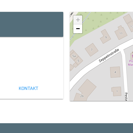
+
−
KONTAKT