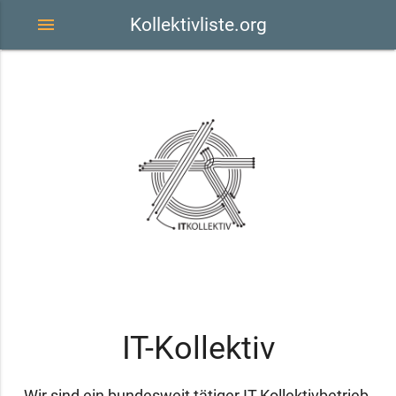
menu
Kollektivliste.org
IT-Kollektiv
Wir sind ein bundesweit tätiger IT-Kollektivbetrieb.